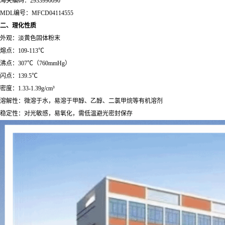
海关编码：2933990090
MDL编号：MFCD04114555
二、理化性质
外观：淡黄色固体粉末
熔点：109-113℃
沸点：307℃（760mmHg）
闪点：139.5℃
密度：1.33-1.39g/cm³
溶解性：微溶于水，易溶于甲醇、乙醇、二氯甲烷等有机溶剂
稳定性：对光敏感，易氧化，需低温避光密封保存