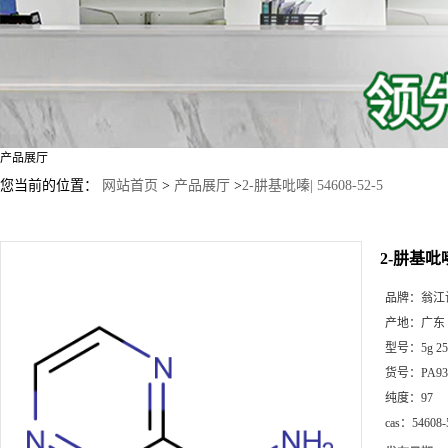
产品展厅
您当前的位置：
网站首页
>
产品展厅
>
2-肼基吡嗪| 54608-52-5
2-肼基吡嗪|
品牌：
翁江
产地：
广东
型号：
5g 2
货号：
PA93
纯度：
97
cas：
54608-