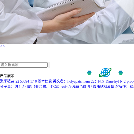
<
>
产品展示
聚季铵盐-22 53694-17-0
基本信息 英文名：Polyquaternium-22；N,N-Dimethyl-N-2-pr
分子量：约 1–5×103（聚合物） 外观：无色至浅黄色透明 / 微浊粘稠液体 溶解性：