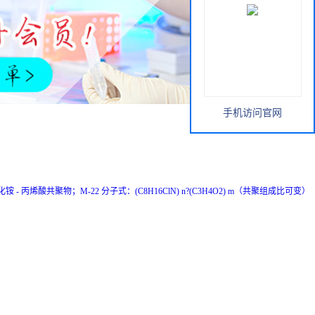
手机访问官网
别名：二甲基二烯丙基氯化铵 - 丙烯酸共聚物；M-22 分子式：(C8H16ClN) n?(C3H4O2) m（共聚组成比可变）