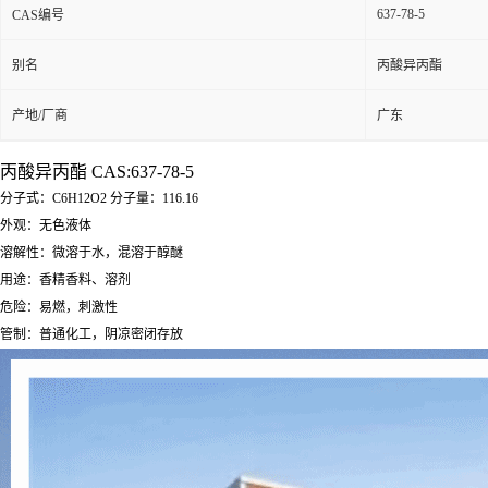
637-78-5
CAS编号
别名
丙酸异丙酯
产地/厂商
广东
丙酸异丙酯 CAS:637-78-5
分子式：C6H12O2 分子量：116.16
外观：无色液体
溶解性：微溶于水，混溶于醇醚
用途：香精香料、溶剂
危险：易燃，刺激性
管制：普通化工，阴凉密闭存放