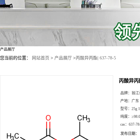
产品展厅
您当前的位置：
网站首页
>
产品展厅
>
丙酸异丙酯| 637-78-5
丙酸异丙酯|
品牌：
翁江
产地：
广东
型号：
25g
纯度：
≥98.
cas：
637-78
发布日期：