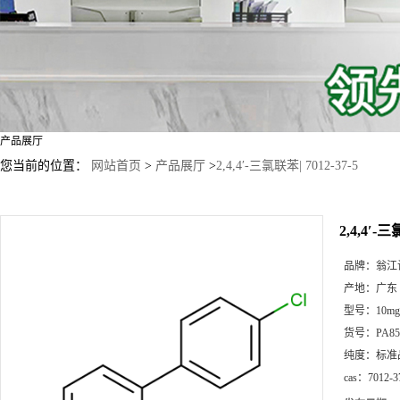
产品展厅
您当前的位置：
网站首页
>
产品展厅
>
2,4,4′-三氯联苯| 7012-37-5
2,4,4′-三
品牌：
翁江
产地：
广东
型号：
10
货号：
PA85
纯度：
标准
cas：
7012-3