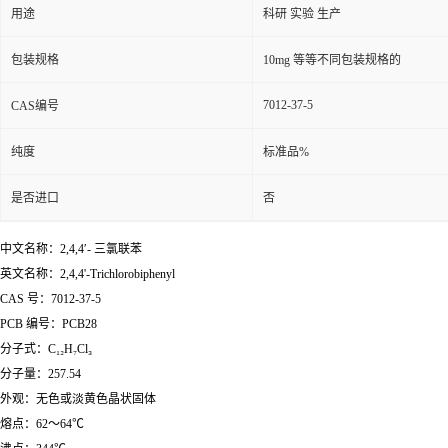
用途
科研 实验 生产
包装规格
10mg 等等不同包装规格的
7012-37-5
CAS编号
纯度
标准品%
是否进口
否
中文名称：2,4,4′- 三氯联苯
英文名称：2,4,4'-Trichlorobiphenyl
CAS 号：7012-37-5
PCB 编号：PCB28
分子式：C₁₂H₇Cl₃
分子量：257.54
外观：无色或淡黄色晶状固体
熔点：62～64℃