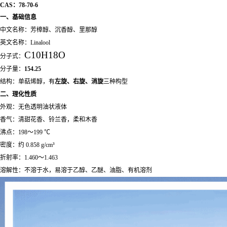
CAS：78-70-6
一、基础信息
中文名称：芳樟醇、沉香醇、里那醇
英文名称：Linalool
C
10
H
18
O
分子式：
分子量：
154.25
结构：单萜烯醇，有
左旋、右旋、消旋
三种构型
二、理化性质
外观：无色透明油状液体
香气：清甜花香、铃兰香，柔和木香
沸点：198～199 ℃
密度：约 0.858 g/cm³
折射率：1.460～1.463
溶解性：不溶于水，易溶于乙醇、乙醚、油脂、有机溶剂