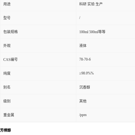
用途
科研 实验 生产
/
型号
包装规格
100ml 500ml等等
外观
液体
78-70-6
CAS编号
≥98.0%%
纯度
别名
沉香醇
级别
其他
/ppm
重金属
芳樟醇