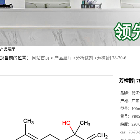
产品展厅
您当前的位置：
网站首页
>
产品展厅
>
分析试剂
>
芳樟醇| 78-70-6
芳樟醇| 78
品牌：
翁江
产地：
广东
型号：
100m
货号：
PB05
纯度：
≥98.
cas：
78-70-