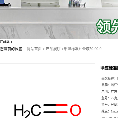
产品展厅
您当前的位置：
网站首页
>
产品展厅
>
甲醛标准贮备液50-00-0
甲醛标准贮
英文名称：
品牌：
翁江
产地：
广东
型号：
25克
货号：
WB8
纯度：
1mg/