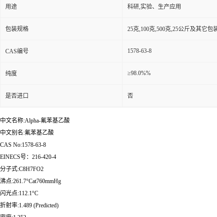
用途
科研,实验、生产应用
包装规格
25克,100克,500克,25公斤及其它
1578-63-8
CAS编号
≥98.0%%
纯度
是否进口
否
中文名称:Alpha-氟苯基乙酸
中文别名:氟苯基乙酸
CAS No:1578-63-8
EINECS号：216-420-4
分子式:C8H7FO2
沸点:261.7°Cat760mmHg
闪光点:112.1°C
折射率:1.489 (Predicted)