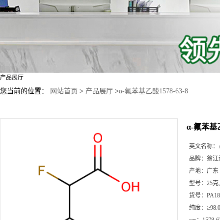
产品展厅
您当前的位置：
网站首页
>
产品展厅
>
α-氟苯基乙酸1578-63-8
α-氟苯基乙
英文名称：
品牌：
翁江
产地：
广东
型号：
25克
货号：
PA18
纯度：
≥98.