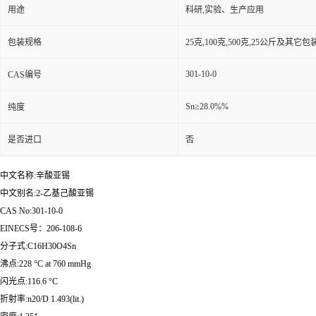
用途
科研,实验、生产应用
包装规格
25克,100克,500克,25公斤及其它
301-10-0
CAS编号
Sn≥28.0%%
纯度
是否进口
否
中文名称:辛酸亚锡
中文别名:2-乙基己酸亚锡
CAS No:301-10-0
EINECS号：206-108-6
分子式:C16H30O4Sn
沸点:228 °C at 760 mmHg
闪光点:116.6 °C
折射率:n20/D 1.493(lit.)