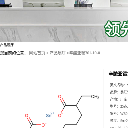
产品展厅
您当前的位置：
网站首页
>
产品展厅
>
辛酸亚锡301-10-0
辛酸亚锡30
英文名称：
品牌：
翁江
产地：
广东
型号：
25克
货号：
WB0
纯度：
Sn≥2