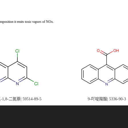
position it emits toxic vapors of NOx.
-1,8-二氮萘| 59514-89-5
9-吖啶羧酸| 5336-90-3