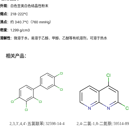
外观
：白色至类白色结晶性粉末
熔点
：218-222℃
沸点
：约 340.7℃（760 mmHg）
密度
：1.299 g/cm3
溶解性
：微溶于水，易溶于乙醇、甲醇、乙醚等有机溶剂，可溶于热水
相关产品：
2,3,3',4,4'-五氯联苯| 32598-14-4
2,4-二氯-1,8-二氮萘| 59514-89