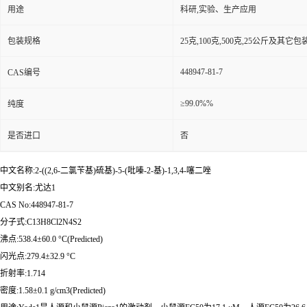
用途
科研,实验、生产应用
包装规格
25克,100克,500克,25公斤及其它
448947-81-7
CAS编号
≥99.0%%
纯度
是否进口
否
中文名称:2-((2,6-二氯苄基)硫基)-5-(吡嗪-2-基)-1,3,4-噻二唑
中文别名:尤达1
CAS No:448947-81-7
分子式:C13H8Cl2N4S2
沸点:538.4±60.0 °C(Predicted)
闪光点:279.4±32.9 °C
折射率:1.714
密度:1.58±0.1 g/cm3(Predicted)