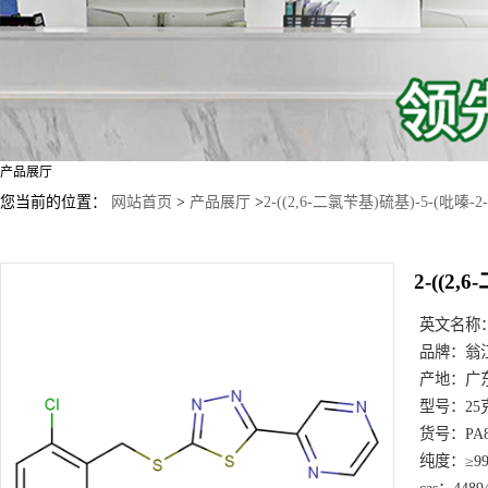
产品展厅
您当前的位置：
网站首页
>
产品展厅
>
2-((2,6-二氯苄基)硫基)-5-(吡嗪-2
2-((2,
英文名称
品牌：
翁
产地：
广
型号：
25
货号：
PA
纯度：
≥9