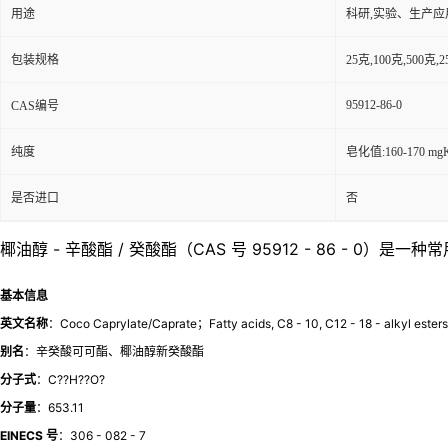
用途
科研,实验、生产应
包装规格
25克,100克,50
95912-86-0
CAS编号
纯度
皂化值:160-170 mg
是否进口
否
椰油醇 - 辛酸酯 / 癸酸酯（CAS 号 95912 - 86 -
基本信息
英文名称
：Coco Caprylate/Caprate；Fatty acids, C8 - 10, C12 - 18 - alkyl esters
别名
：辛癸酸可可酯、椰油醇新癸酸酯
分子式
：C??H??O?
分子量
：653.11
EINECS 号
：306 - 082 - 7