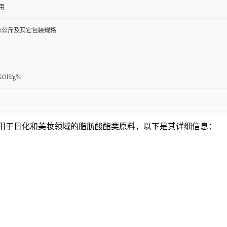
用
0克,25公斤及其它包装规格
KOH/g%
 0）是一种常用于日化和美妆领域的脂肪酸酯类原料，以下是其详细信息：