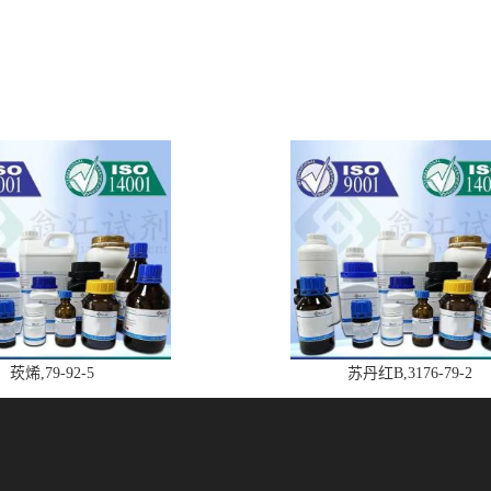
莰烯,79-92-5
苏丹红B,3176-79-2