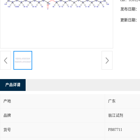
cas：
95912-
发布日期：
更新日期：
产品详请
产地
广东
品牌
翁江试剂
PB87711
货号