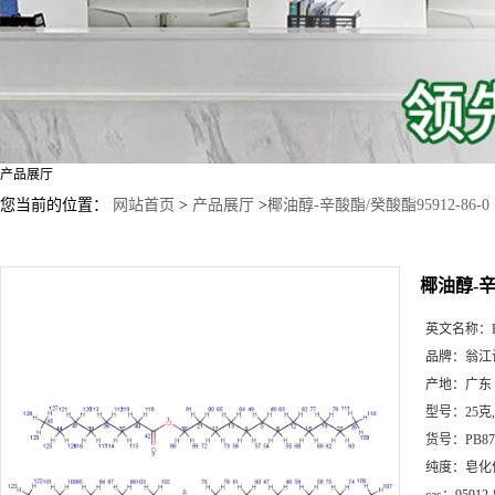
产品展厅
您当前的位置：
网站首页
>
产品展厅
>
椰油醇-辛酸酯/癸酸酯95912-86-0
椰油醇-辛酸
英文名称：
品牌：
翁江
产地：
广东
型号：
25克
货号：
PB87
纯度：
皂化值