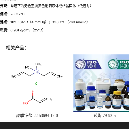
外观
：常温下为无色至淡黄色透明液体或结晶固体（低温时）
熔点
：28-32℃
沸点
：182-184℃（4 mmHg）；338.7℃（760 mmHg）
密度
：0.961 g/cm3（25℃）
相关产品：
聚季铵盐-22 53694-17-0
莰烯,79-92-5