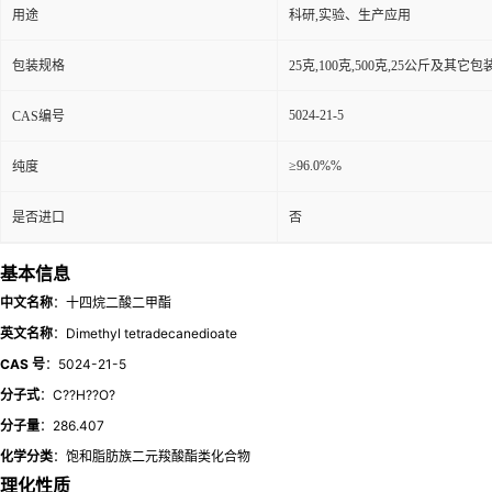
用途
科研,实验、生产应用
包装规格
25克,100克,500克,25公斤及其它
5024-21-5
CAS编号
≥96.0%%
纯度
是否进口
否
基本信息
中文名称
：十四烷二酸二甲酯
英文名称
：Dimethyl tetradecanedioate
CAS 号
：5024-21-5
分子式
：C??H??O?
分子量
：286.407
化学分类
：饱和脂肪族二元羧酸酯类化合物
理化性质