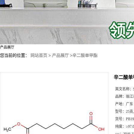
产品展厅
您当前的位置：
网站首页
>
产品展厅
>
辛二酸单甲酯
辛二酸单
英文名称：
品牌：
翁江
产地：
广东
型号：
25克
货号：
PB19
纯度：
≥97.