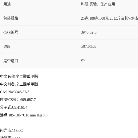
用途
科研,实验、生产应用
包装规格
25克,100克,500克,25公斤及其它
3946-32-5
CAS编号
≥97.0%%
纯度
是否进口
否
中文名称:辛二酸单甲酯
中文别名:辛二酸单甲酯
CAS No:3946-32-5
EINECS号：609-687-7
分子式:C9H16O4
沸点:185-186 °C18 mm Hg(lit.)
闪光点:113 oC