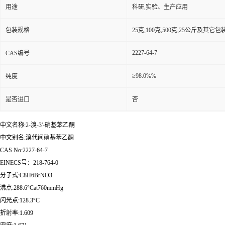
用途
科研,实验、生产应用
包装规格
25克,100克,500克,25公斤及其它
2227-64-7
CAS编号
≥98.0%%
纯度
是否进口
否
中文名称:2-溴-3'-硝基苯乙酮
中文别名:溴代间硝基苯乙酮
CAS No:2227-64-7
EINECS号：218-764-0
分子式:C8H6BrNO3
沸点:288.6°Cat760mmHg
闪光点:128.3°C
折射率:1.609