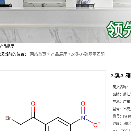
产品展厅
您当前的位置：
网站首页
>
产品展厅
>
2-溴-3'-硝基苯乙酮
2-溴-3'
英文名称：
品牌：
翁江
产地：
广东
型号：
25克
货号：
PA10
纯度：
≥98.