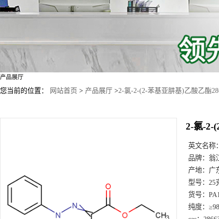
产品展厅
您当前的位置：
网站首页
>
产品展厅
>
2-氯-2-(2-苯基亚肼基)乙酸乙酯2866
2-氯-2
英文名称
品牌：
翁
产地：
广
型号：
25
货号：
PA
纯度：
≥9