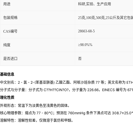
用途
科研,实验、生产应用
包装规格
25克,100克,500克,25公斤及其它
28663-68-5
CAS编号
≥98.0%%
纯度
是否进口
否
基础信息
中文别名：2 - 氯 - 2-(苯基亚肼基) 乙酸乙酯、阿哌沙班杂质 77 等；英文名称为 ETHYL (
分子式与分子量：分子式为 C??H??ClN?O?，分子量为 226.66，EINECS 编号为 671 -
理化性质
外观形态：常温下为淡黄色至浅黄色的固体。
核心物理参数：熔点为 77 - 80℃；预测在 760mmHg 条件下沸点可达 308.7±25.0℃
溶解特性：溶解性较差，仅微溶于氯仿和甲醇。