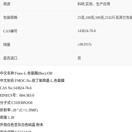
用途
科研,实验、生产应用
包装规格
25克,100克,500克,25公斤及其它
143824-78-6
CAS编号
≥98.0%%
纯度
是否进口
否
中文名称:Fmoc-L-色氨酸(Boc)-OH
中文别名:FMOC-Nε-叔丁氧羰基-L-色氨酸
CAS No:143824-78-6
EINECS号：604-383-0
分子式:C31H30N2O6
折射率:-20 ° (C=1, DMF)
密度:1.28
外观白色至灰白色结晶 粉末