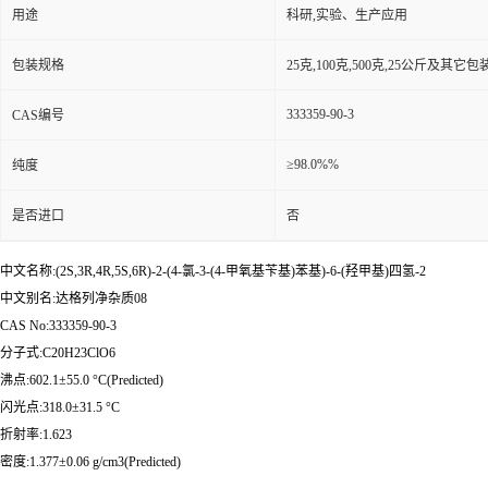
用途
科研,实验、生产应用
包装规格
25克,100克,500克,25公斤及其它
333359-90-3
CAS编号
≥98.0%%
纯度
是否进口
否
中文名称:(2S,3R,4R,5S,6R)-2-(4-氯-3-(4-甲氧基苄基)苯基)-6-(羟甲基)四氢-2
中文别名:达格列净杂质08
CAS No:333359-90-3
分子式:C20H23ClO6
沸点:602.1±55.0 °C(Predicted)
闪光点:318.0±31.5 °C
折射率:1.623
密度:1.377±0.06 g/cm3(Predicted)