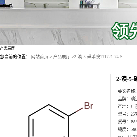
产品展厅
您当前的位置：
网站首页
>
产品展厅
>
2-溴-5-碘苯胺111721-74-5
2-溴-5-
英文名称
品牌：
翁
产地：
广
型号：
25
货号：
PA
纯度：
≥9