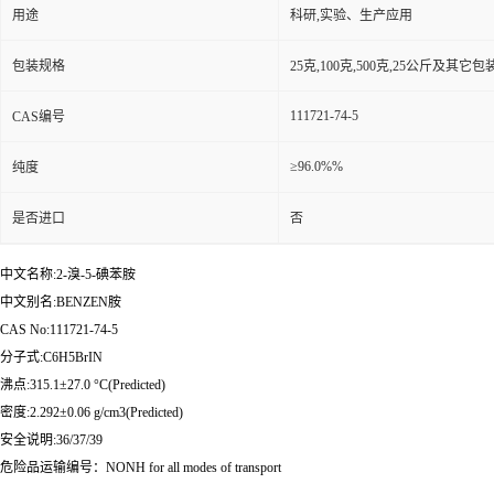
用途
科研,实验、生产应用
包装规格
25克,100克,500克,25公斤及其它
111721-74-5
CAS编号
≥96.0%%
纯度
是否进口
否
中文名称:2-溴-5-碘苯胺
中文别名:BENZEN胺
CAS No:111721-74-5
分子式:C6H5BrIN
沸点:315.1±27.0 °C(Predicted)
密度:2.292±0.06 g/cm3(Predicted)
安全说明:36/37/39
危险品运输编号：NONH for all modes of transport