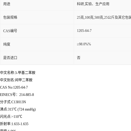
用途
科研,实验、生产应用
包装规格
25克,100克,500克,25公斤及其它
1205-64-7
CAS编号
≥98.0%%
纯度
是否进口
否
中文名称:3-甲基二苯胺
中文别名:间甲二苯胺
CAS No:1205-64-7
EINECS号：214-885-8
分子式:C13H13N
沸点:315℃ (724 mmHg)
闪光点:>110℃
折射率:1.633-1.635