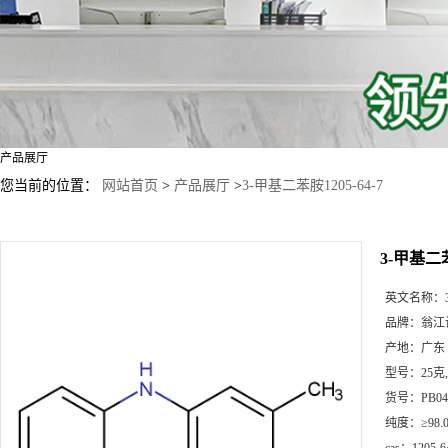
产品展厅
您当前的位置：
网站首页
>
产品展厅
>
3-甲基二苯胺1205-64-7
3-甲基二苯
英文名称：
品牌：
翁江
产地：
广东
型号：
25克
货号：
PB04
纯度：
≥98.