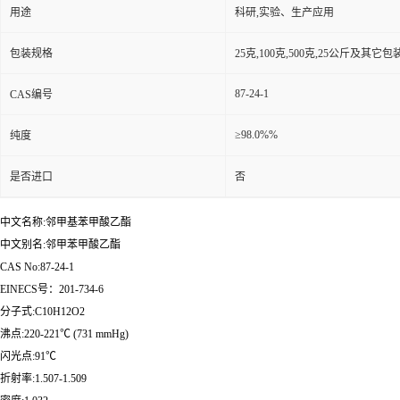
用途
科研,实验、生产应用
包装规格
25克,100克,500克,25公斤及其它
87-24-1
CAS编号
≥98.0%%
纯度
是否进口
否
中文名称:邻甲基苯甲酸乙酯
中文别名:邻甲苯甲酸乙酯
CAS No:87-24-1
EINECS号：201-734-6
分子式:C10H12O2
沸点:220-221℃ (731 mmHg)
闪光点:91℃
折射率:1.507-1.509