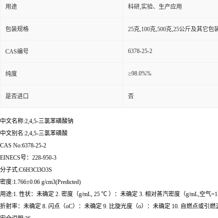
用途
科研,实验、生产应用
包装规格
25克,100克,500克,25公斤及其它
6378-25-2
CAS编号
≥98.0%%
纯度
是否进口
否
中文名称:2,4,5-三氯苯磺酸钠
中文别名:2,4,5-三氯苯磺酸
CAS No:6378-25-2
EINECS号：228-950-3
分子式:C6H3Cl3O3S
密度:1.766±0.06 g/cm3(Predicted)
用途:1. 性状：未确定 2. 密度（g/mL, 25 ℃ ）：未确定 3. 相对蒸汽密度（g/mL,空
折射率：未确定 8. 闪点（oC）：未确定 9. 比旋光度（o）：未确定 10. 自燃点或引燃温度