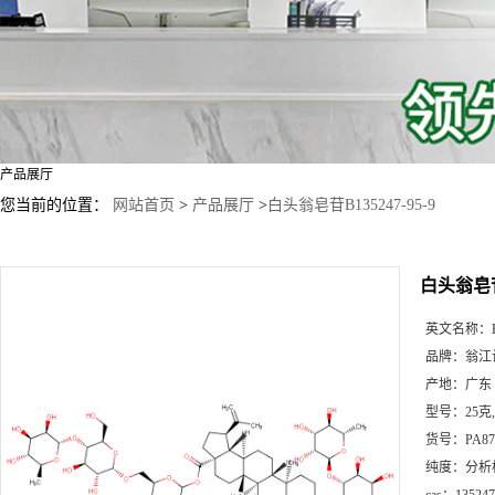
产品展厅
您当前的位置：
网站首页
>
产品展厅
>
白头翁皂苷B135247-95-9
白头翁皂苷B
英文名称：
品牌：
翁江
产地：
广东
型号：
25克
货号：
PA87
纯度：
分析标