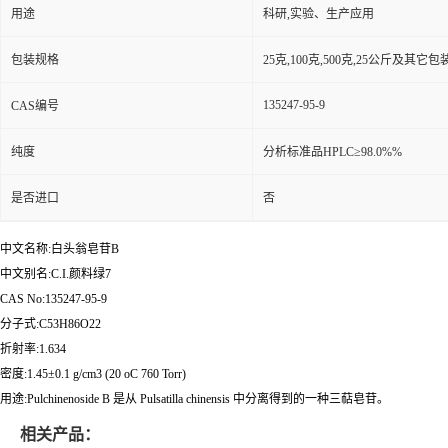
用途
科研,实验、生产应用
包装规格
25克,100克,500克,25公斤及其它
135247-95-9
CAS编号
纯度
分析标准品HPLC≥98.0%%
是否进口
否
中文名称:白头翁皂苷B
中文别名:C.I.颜料绿7
CAS No:135247-95-9
分子式:C53H86O22
折射率:1.634
密度:1.45±0.1 g/cm3 (20 oC 760 Torr)
用途:Pulchinenoside B 是从 Pulsatilla chinensis 中分离得到的一种三萜皂苷。
相关产品：