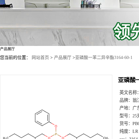
产品展厅
您当前的位置：
网站首页
>
产品展厅
>
亚磷酸一苯二异辛酯3164-60-1
亚磷酸一
英文名称
品牌：
翁
产地：
广
型号：
25
货号：
PB
纯度：
LR