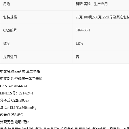
用途
科研,实验、生产应用
包装规格
25克,100克,500克,25公斤及其它
3164-60-1
CAS编号
LR%
纯度
是否进口
否
中文名称:亚硝酸-苯二辛酯
中文别名:亚磷酸一苯二辛酯
CAS No:3164-60-1
EINECS号：221-624-1
分子式:C22H39O3P
沸点:415.1°Cat760mmHg
闪光点:253.8°C
外观无色 透明 液体