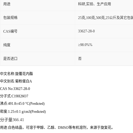
用途
科研,实验、生产应用
包装规格
25克,100克,500克,25公斤及其它
33627-28-0
CAS编号
≥98.0%%
纯度
是否进口
否
中文名称:旋覆花内酯
中文别名:菊粉蛋白A
CAS No:33627-28-0
分子式:C19H26O7
沸点:491.8±45.0 °C(Predicted)
密度:1.25±0.1 g/cm3(Predicted)
分子量
366.41
用途:白色结晶，可溶于甲醇、乙醇、DMSO等有机溶剂，来源于旋复花。