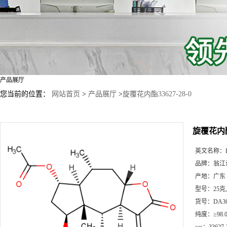
产品展厅
您当前的位置：
网站首页
>
产品展厅
>
旋覆花内酯33627-28-0
旋覆花内酯3
英文名称：
品牌：
翁江
产地：
广东
型号：
25克
货号：
DA3
纯度：
≥98.