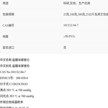
用途
科研,实验、生产应用
包装规格
25克,100克,500克,25公斤及其它
101152-94-7
CAS编号
≥99.0%%
纯度
是否进口
否
中文名称:盐酸米那普仑
中文别名:盐酸米那普伦
CAS No:101152-94-7
EINECS号：200-659-6
分子式:C15H23ClN2O
沸点:393 °C at 760 mmHg
闪光点:393 °C at 760 mmHg
外观白色结晶粉末