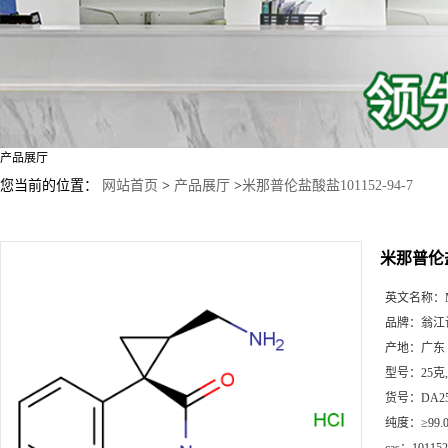
产品展厅
您当前的位置：
网站首页
>
产品展厅
>
米那普伦盐酸盐101152-94-7
米那普伦盐酸
英文名称：
品牌：
翁江
产地：
广东
型号：
25克
货号：
DA2
纯度：
≥99.