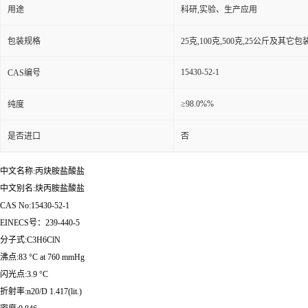
用途
科研,实验、生产应用
包装规格
25克,100克,500克,25公斤及其它
15430-52-1
CAS编号
≥98.0%%
纯度
是否进口
否
中文名称:丙炔胺盐酸盐
中文别名:炔丙胺盐酸盐
CAS No:15430-52-1
EINECS号：239-440-5
分子式:C3H6ClN
沸点:83 °C at 760 mmHg
闪光点:3.9 °C
折射率:n20/D 1.417(lit.)