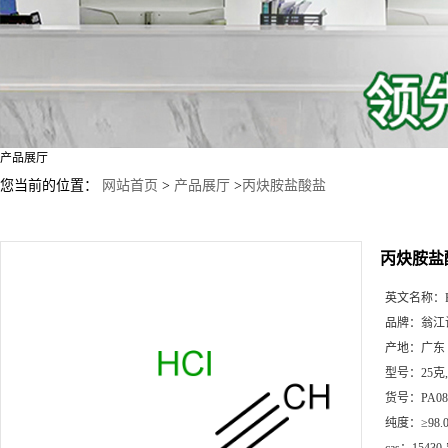
产品展厅
您当前的位置：
网站首页
>
产品展厅
>
丙炔胺盐酸盐
丙炔胺盐
英文名称：
品牌：
翁江
产地：
广东
型号：
25克
货号：
PA08
纯度：
≥98.