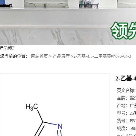
产品展厅
您当前的位置：
网站首页
>
产品展厅
>
2-乙基-4,5-二甲基噻唑873-64-3
2-乙基-
英文名称
品牌：
翁
产地：
广
型号：
25
货号：
PB
纯度：
≥9