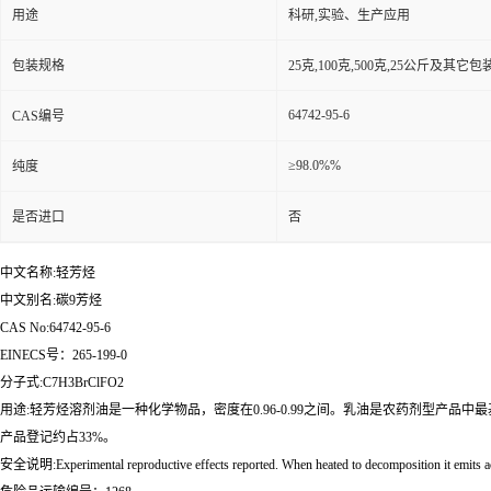
用途
科研,实验、生产应用
包装规格
25克,100克,500克,25公斤及其它
64742-95-6
CAS编号
≥98.0%%
纯度
是否进口
否
中文名称:轻芳烃
中文别名:碳9芳烃
CAS No:64742-95-6
EINECS号：265-199-0
分子式:C7H3BrClFO2
用途:轻芳烃溶剂油是一种化学物品，密度在0.96-0.99之间。乳油是农药剂型产
产品登记约占33%。
安全说明:Experimental reproductive effects reported. When heated to decomposition it emits acr