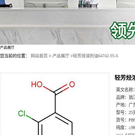
产品展厅
您当前的位置：
网站首页
>
产品展厅
>
轻芳烃溶剂油64742-95-6
轻芳烃溶剂
英文名称
品牌：
翁
产地：
广
型号：
25
货号：
PB
纯度：
≥9