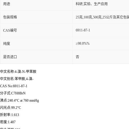
用途
科研,实验、生产应用
包装规格
25克,100克,500克,25公斤及其它
6911-87-1
CAS编号
≥98.0%%
纯度
是否进口
否
中文名称:4-溴-N-甲苯胺
中文别名:苯甲胺,4-溴-
CAS No:6911-87-1
分子式:C7H8BrN
沸点:240.4°C at 760 mmHg
闪光点:99.2°C
折射率:1.613
密度:1.487