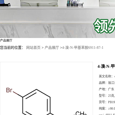
产品展厅
您当前的位置：
网站首页
>
产品展厅
>
4-溴-N-甲基苯胺6911-87-1
4-溴-N-甲
英文名称：
品牌：
翁江
产地：
广东
型号：
25克
货号：
PB19
纯度：
≥98.