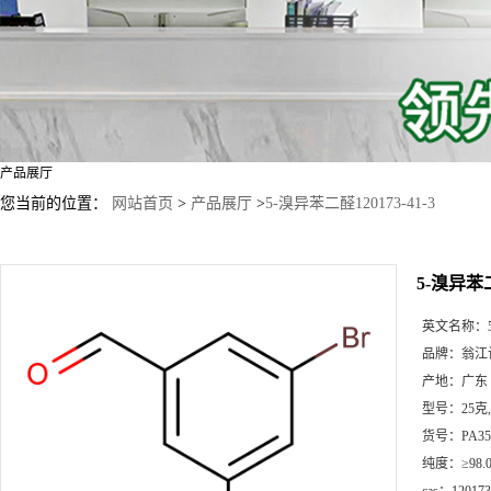
产品展厅
您当前的位置：
网站首页
>
产品展厅
>
5-溴异苯二醛120173-41-3
5-溴异苯二
英文名称：
品牌：
翁江
产地：
广东
型号：
25克
货号：
PA35
纯度：
≥98.