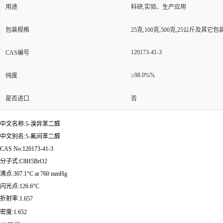
用途
科研,实验、生产应用
包装规格
25克,100克,500克,25公斤及其它
120173-41-3
CAS编号
≥98.0%%
纯度
是否进口
否
中文名称:5-溴异苯二醛
中文别名:5-氟间苯二醛
CAS No:120173-41-3
分子式:C8H5BrO2
沸点:307.1°C at 760 mmHg
闪光点:126.6°C
折射率:1.657
密度:1.652