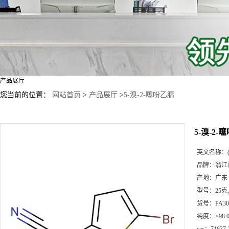
产品展厅
您当前的位置：
网站首页
>
产品展厅
>
5-溴-2-噻吩乙腈
5-溴-2-
英文名称：
品牌：
翁江
产地：
广东
型号：
25克
货号：
PA30
纯度：
≥98.