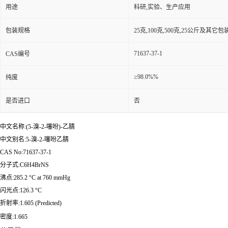
用途
科研,实验、生产应用
包装规格
25克,100克,500克,25公斤及其它
71637-37-1
CAS编号
≥98.0%%
纯度
是否进口
否
中文名称:(5-溴-2-噻吩)-乙腈
中文别名:5-溴-2-噻吩乙腈
CAS No:71637-37-1
分子式:C6H4BrNS
沸点:285.2 °C at 760 mmHg
闪光点:126.3 °C
折射率:1.605 (Predicted)
密度:1.665