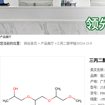
产品展厅
您当前的位置：
网站首页
>
产品展厅
>
三丙二醇甲醚20324-33-8
三丙二醇甲
英文名称
品牌：
翁
产地：
广
型号：
25
货号：
PB
纯度：
≥9