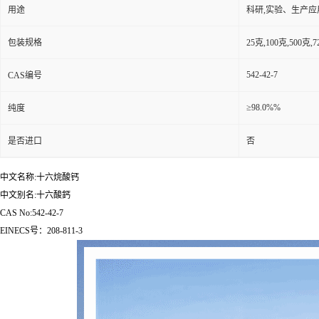
用途
科研,实验、生产应
包装规格
25克,100克,50
542-42-7
CAS编号
≥98.0%%
纯度
是否进口
否
中文名称:十六烷酸钙
中文别名:十六酸鈣
CAS No:542-42-7
EINECS号：208-811-3