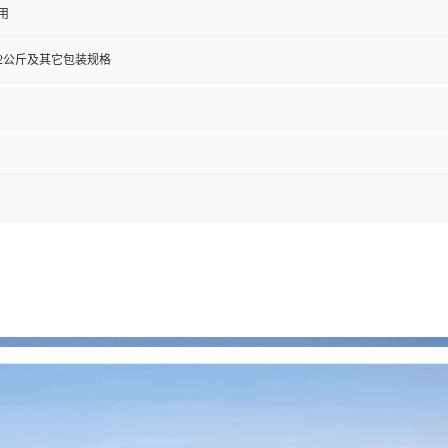
用
0克,72公斤及其它包装规格