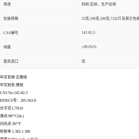
用途
科研,实验、生产应用
包装规格
25克,100克,500克,72公斤及其它
142-82-5
CAS编号
≥99.0%%
纯度
是否进口
否
中文名称:正庚烷
中文别名:庚烷
CAS No:142-82-5
EINECS号：205-563-8
分子式:C7H16
沸点:98?°C(lit.)
闪光点:30?°F
折射率:1.385-1.389