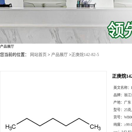
产品展厅
您当前的位置：
网站首页
>
产品展厅
>
正庚烷142-82-5
正庚烷142-
英文名称：
品牌：
翁江
产地：
广东
型号：
25克
货号：
WB0
纯度：
≥99.