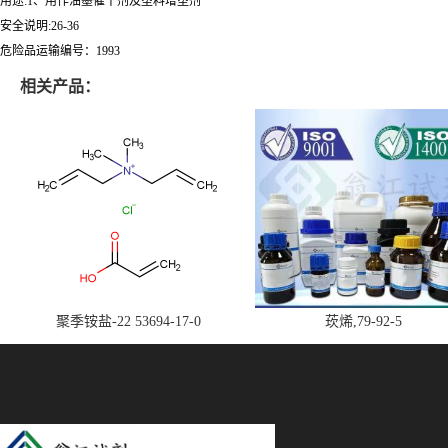
用途:1、用作油墨催干剂及塑料增塑剂
安全说明:26-36
危险品运输编号：1993
相关产品：
聚季铵盐-22 53694-17-0
莰烯,79-92-5