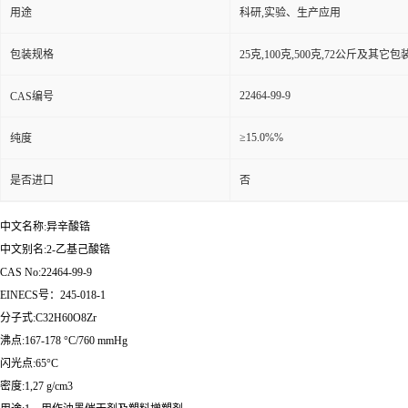
用途
科研,实验、生产应用
包装规格
25克,100克,500克,72公斤及其它
22464-99-9
CAS编号
≥15.0%%
纯度
是否进口
否
中文名称:异辛酸锆
中文别名:2-乙基己酸锆
CAS No:22464-99-9
EINECS号：245-018-1
分子式:C32H60O8Zr
沸点:167-178 °C/760 mmHg
闪光点:65°C
密度:1,27 g/cm3