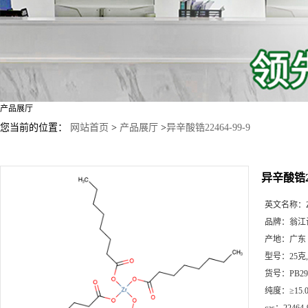
产品展厅
您当前的位置：
网站首页
>
产品展厅
>
异辛酸锆22464-99-9
异辛酸锆22
英文名称：
品牌：
翁江
产地：
广东
型号：
25克
货号：
PB29
纯度：
≥15.