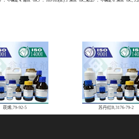
）：不确定 4. 熔点（oC）：163-165(lit.) 5. 沸点（oC,常压）：不确定 6. 沸点（o
莰烯,79-92-5
苏丹红B,3176-79-2