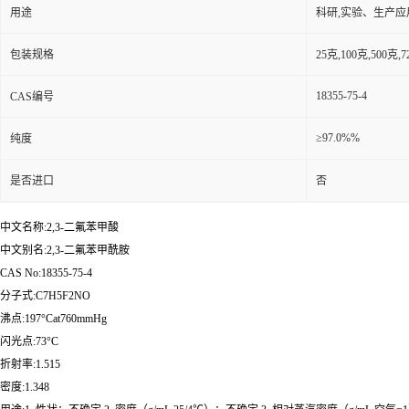
用途
科研,实验、生产应
包装规格
25克,100克,50
18355-75-4
CAS编号
≥97.0%%
纯度
是否进口
否
中文名称:2,3-二氟苯甲酸
中文别名:2,3-二氟苯甲酰胺
CAS No:18355-75-4
分子式:C7H5F2NO
沸点:197°Cat760mmHg
闪光点:73°C
折射率:1.515
密度:1.348