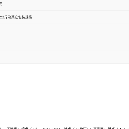
用
0克,72公斤及其它包装规格