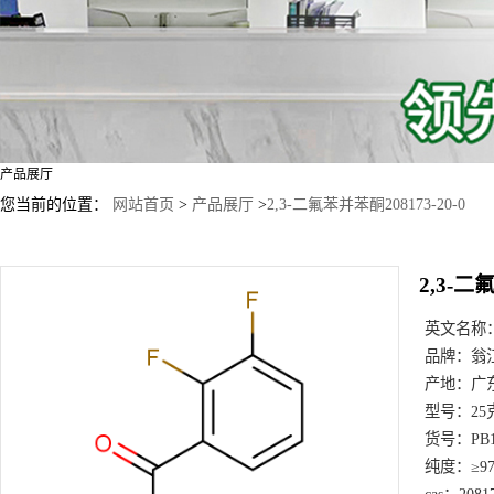
产品展厅
您当前的位置：
网站首页
>
产品展厅
>
2,3-二氟苯并苯酮208173-20-0
2,3-二
英文名称
品牌：
翁
产地：
广
型号：
25
货号：
PB
纯度：
≥9