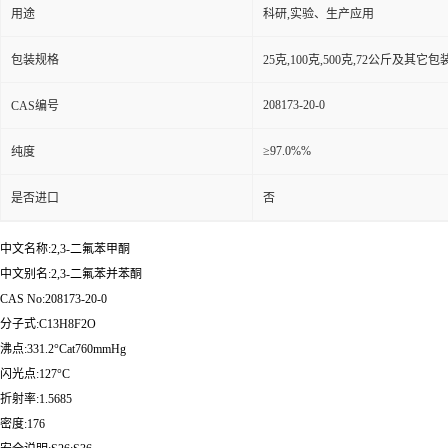
用途
科研,实验、生产应用
包装规格
25克,100克,500克,72公斤及其它
208173-20-0
CAS编号
≥97.0%%
纯度
是否进口
否
中文名称:2,3-二氟苯甲酮
中文别名:2,3-二氟苯并苯酮
CAS No:208173-20-0
分子式:C13H8F2O
沸点:331.2°Cat760mmHg
闪光点:127°C
折射率:1.5685
密度:176