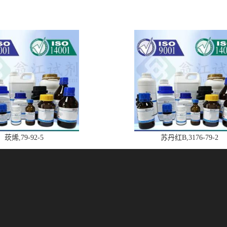
莰烯,79-92-5
苏丹红B,3176-79-2