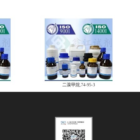
二溴甲烷,74-95-3