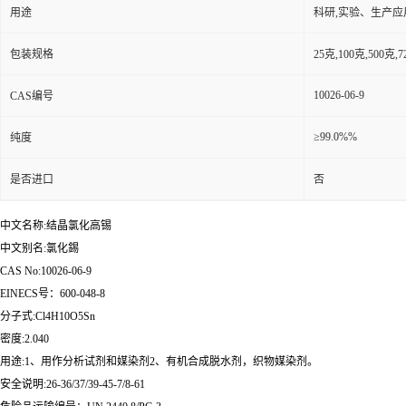
用途
科研,实验、生产应
包装规格
25克,100克,50
10026-06-9
CAS编号
≥99.0%%
纯度
是否进口
否
中文名称:结晶氯化高锡
中文别名:氯化錫
CAS No:10026-06-9
EINECS号：600-048-8
分子式:Cl4H10O5Sn
密度:2.040
用途:1、用作分析试剂和媒染剂2、有机合成脱水剂，织物媒染剂。
安全说明:26-36/37/39-45-7/8-61