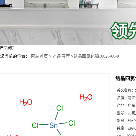
产品展厅
您当前的位置：
网站首页
>
产品展厅
>
结晶四氯化锡10026-06-9
结晶四氯化锡
英文名称：
品牌：
翁江
产地：
广东
型号：
25克
货号：
WA0
纯度：
≥99.