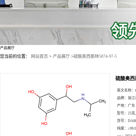
产品展厅
您当前的位置：
网站首页
>
产品展厅
>
硫酸奥西那林5874-97-5
硫酸奥西那林
英文名称：
品牌：
翁江
产地：
广东
型号：
25克
货号：
DA8
纯度：
≥99.