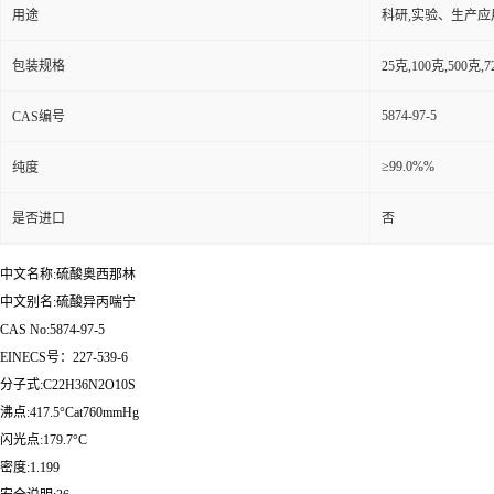
用途
科研,实验、生产应
包装规格
25克,100克,50
5874-97-5
CAS编号
≥99.0%%
纯度
是否进口
否
中文名称:硫酸奥西那林
中文别名:硫酸异丙喘宁
CAS No:5874-97-5
EINECS号：227-539-6
分子式:C22H36N2O10S
沸点:417.5°Cat760mmHg
闪光点:179.7°C
密度:1.199