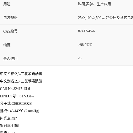
用途
科研,实验、生产应用
包装规格
25克,100克,500克,72公斤及其它
82417-45-6
CAS编号
≥98.0%%
纯度
是否进口
否
中文名称:2,3-二氯苯磺酰氯
中文别名:2,3-二氯苯磺酰氯
CAS No:82417-45-6
EINECS号：617-331-7
分子式:C6H3Cl3O2S
沸点:140-142℃ (2 mmHg)
闪光点:49?
折射率:1.581