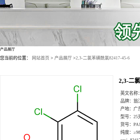
产品展厅
您当前的位置：
网站首页
>
产品展厅
>
2,3-二氯苯磺酰氯82417-45-6
2,3-二
英文名称
品牌：
翁
产地：
广
型号：
25
货号：
PA
纯度：
≥9