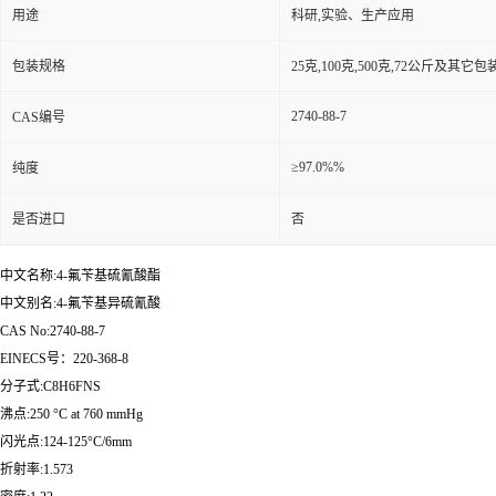
用途
科研,实验、生产应用
包装规格
25克,100克,500克,72公斤及其它
2740-88-7
CAS编号
≥97.0%%
纯度
是否进口
否
中文名称:4-氟苄基硫氰酸酯
中文别名:4-氟苄基异硫氰酸
CAS No:2740-88-7
EINECS号：220-368-8
分子式:C8H6FNS
沸点:250 °C at 760 mmHg
闪光点:124-125°C/6mm
折射率:1.573