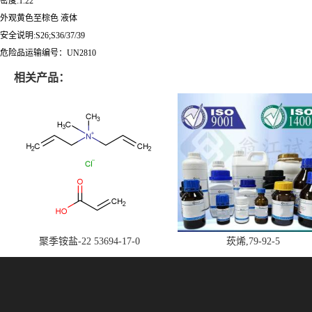
密度:1.22
外观黄色至棕色 液体
安全说明:S26;S36/37/39
危险品运输编号：UN2810
相关产品：
聚季铵盐-22 53694-17-0
莰烯,79-92-5