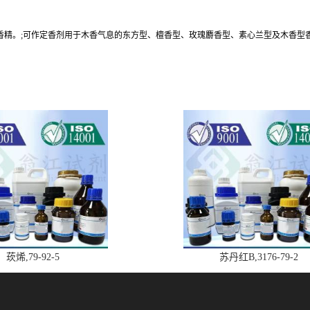
调配木香型香精。;可作定香剂用于木香气息的东方型、檀香型、玫瑰麝香型、素心兰型及木
莰烯,79-92-5
苏丹红B,3176-79-2