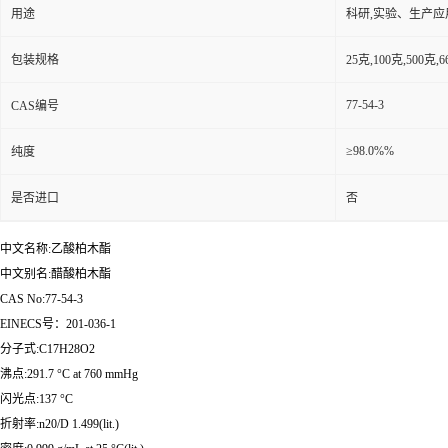
用途
科研,实验、生产应
包装规格
25克,100克,50
77-54-3
CAS编号
≥98.0%%
纯度
是否进口
否
中文名称:乙酸柏木酯
中文别名:醋酸柏木酯
CAS No:77-54-3
EINECS号：201-036-1
分子式:C17H28O2
沸点:291.7 °C at 760 mmHg
闪光点:137 °C
折射率:n20/D 1.499(lit.)