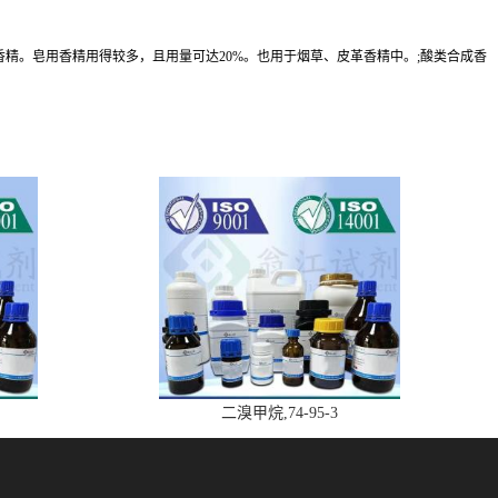
香型香精。皂用香精用得较多，且用量可达20%。也用于烟草、皮革香精中。;酸类合成香
二溴甲烷,74-95-3