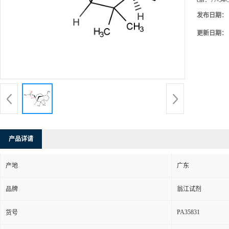
cas：
77-54-
发布日期：
更新日期：
产品详请
产地
广东
品牌
翁江试剂
PA35831
货号