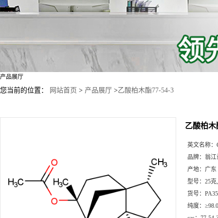
产品展厅
您当前的位置：
网站首页
>
产品展厅
>
乙酸柏木酯77-54-3
乙酸柏木酯7
英文名称：
品牌：
翁江
产地：
广东
型号：
25克
货号：
PA35
纯度：
≥98.