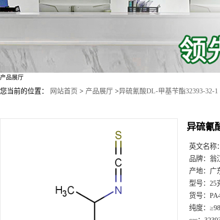
产品展厅
您当前的位置：
网站首页
>
产品展厅
>
异硫氰酸DL-甲基苄酯32393-32-1
异硫氰酸D
英文名称
品牌：
翁
产地：
广
型号：
25
货号：
PA
纯度：
≥9