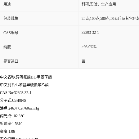
用途
科研,实验、生产应用
包装规格
25克,100克,500克,50公斤及其它
32393-32-1
CAS编号
≥98.0%%
纯度
是否进口
否
中文名称:异硫氰酸DL-甲基苄酯
中文别名:1-苯基异硫氰酸乙酯
CAS No:32393-32-1
分子式:C9H9NS
沸点:246.4°Cat760mmHg
闪光点:102.3°C
折射率:1.5810
密度:1.06