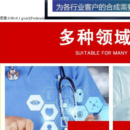
密度:0.96±0.1 g/cm3(Predicted)