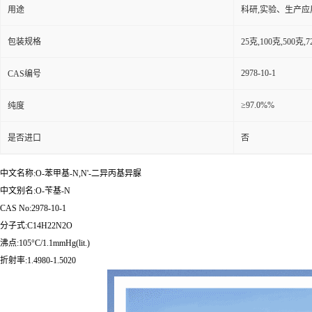
用途
科研,实验、生产应
包装规格
25克,100克,50
2978-10-1
CAS编号
≥97.0%%
纯度
是否进口
否
中文名称:O-苯甲基-N,N'-二异丙基异脲
中文别名:O-苄基-N
CAS No:2978-10-1
分子式:C14H22N2O
沸点:105°C/1.1mmHg(lit.)
折射率:1.4980-1.5020