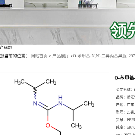
产品展厅
您当前的位置：
网站首页
>
产品展厅
>
O-苯甲基-N,N'-二异丙基异脲| 2978
O-苯甲基-
英文名称：
品牌：
翁江
产地：
广东
型号：
25克
货号：
PB25
纯度：
≥97.