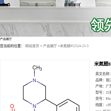
产品展厅
您当前的位置：
网站首页
>
产品展厅
>
米氮醛852524-23-3
米氮醛85
英文名称
品牌：
翁
产地：
广
型号：
25
货号：
PA
纯度：
≥9