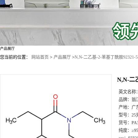
产品展厅
您当前的位置：
网站首页
>
产品展厅
>
N,N-二乙基-2-苯基丁酰胺92321-5
N,N-二
英文名称
品牌：
翁
产地：
广
型号：
25
货号：
PA
纯度：
≥9