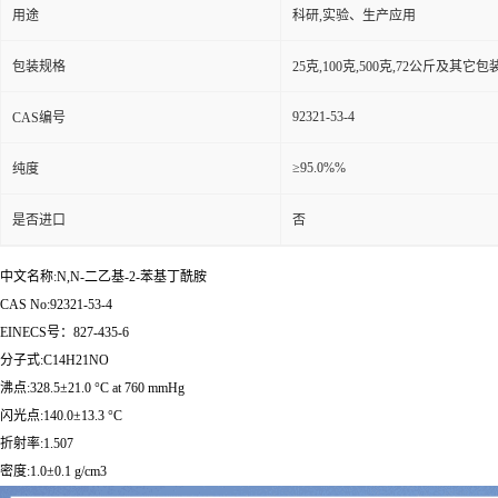
用途
科研,实验、生产应用
包装规格
25克,100克,500克,72公斤及其它
92321-53-4
CAS编号
≥95.0%%
纯度
是否进口
否
中文名称:N,N-二乙基-2-苯基丁酰胺
CAS No:92321-53-4
EINECS号：827-435-6
分子式:C14H21NO
沸点:328.5±21.0 °C at 760 mmHg
闪光点:140.0±13.3 °C
折射率:1.507
密度:1.0±0.1 g/cm3