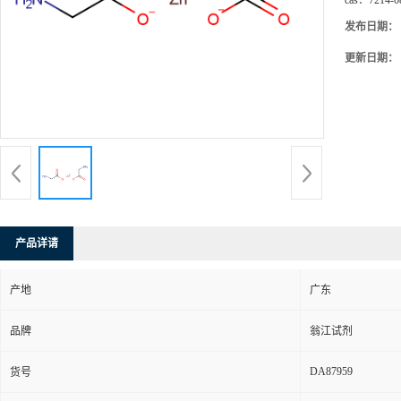
cas：
7214-0
发布日期：
更新日期：
产品详请
产地
广东
品牌
翁江试剂
DA87959
货号