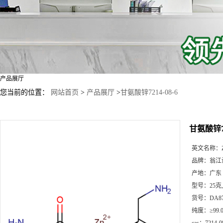
产品展厅
您当前的位置：
网站首页
>
产品展厅
>
甘氨酸锌7214-08-6
甘氨酸锌72
英文名称：
品牌：
翁江
产地：
广东
型号：
25克
货号：
DA8
纯度：
≥99.