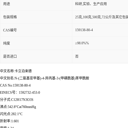
用途
科研,实验、生产应用
包装规格
25克,100克,500克,72公斤及其它
159138-80-4
CAS编号
≥98.0%%
纯度
是否进口
否
中文名称:卡立泊来德
中文别名:N-(二氨基亚甲基)-4-异丙基-3-(甲磺酰基)苯甲酰胺
CAS No:159138-80-4
EINECS号：1592732-453-0
分子式:C12H17N3O3S
沸点:542.8°Cat760mmHg
闪光点:282.1°C
折射率:1.601