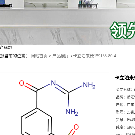
产品展厅
您当前的位置：
网站首页
>
产品展厅
>
卡立泊来德159138-80-4
卡立泊来德1
英文名称：
品牌：
翁江
产地：
广东
型号：
25克
货号：
PA45
纯度：
≥98.