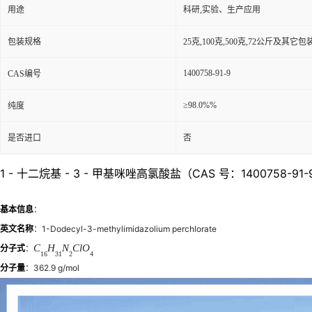
用途
科研,实验、生产应用
包装规格
25克,100克,500克,72公斤及其它
1400758-91-9
CAS编号
≥98.0%%
纯度
是否进口
否
1 - 十二烷基 - 3 - 甲基咪唑高氯酸盐（CAS 号：140075
基本信息
：
英文名称
：1-Dodecyl-3-methylimidazolium perchlorate
C
H
N
Cl
O
分子式
：
16
31
2
4
分子量
：362.9 g/mol