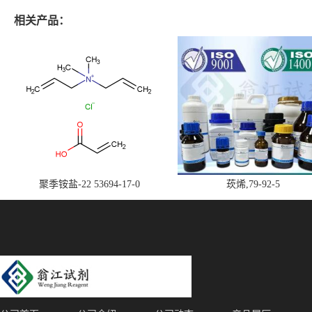
相关产品：
聚季铵盐-22 53694-17-0
莰烯,79-92-5