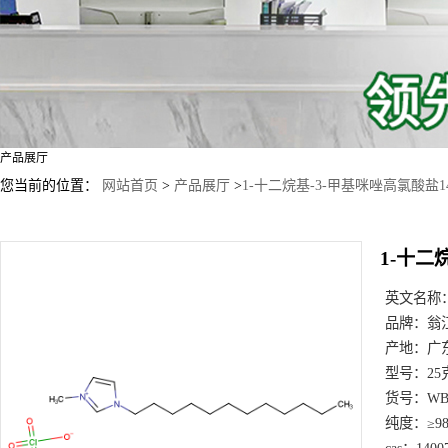
产品展厅
您当前的位置：
网站首页
>
产品展厅
>
1-十二烷基-3-甲基咪唑高氯酸盐1400
1-十二烷
英文名称
品牌：
翁
产地：
广
型号：
25
货号：
WB
纯度：
≥9